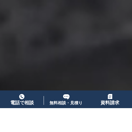
電話で相談
資料請求
無料相談・見積り
小林石材店は長野県中野市にある三代続くお墓づ
くりの専門店です。
お墓の造成・修理・改築・移築等、迅速かつ丁寧