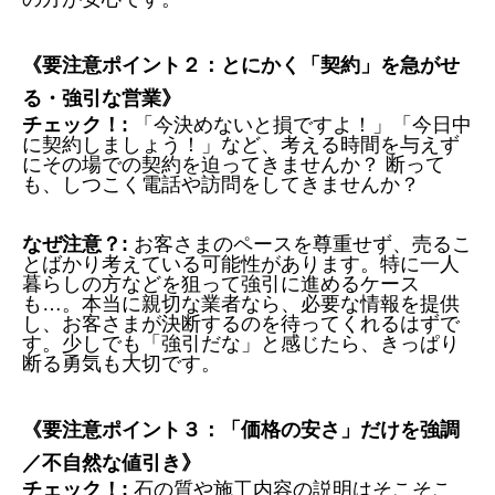
《要注意ポイント２：とにかく「契約」を急がせ
る・強引な営業》
チェック！:
「今決めないと損ですよ！」「今日中
に契約しましょう！」など、考える時間を与えず
にその場での契約を迫ってきませんか？ 断って
も、しつこく電話や訪問をしてきませんか？
なぜ注意？:
お客さまのペースを尊重せず、売るこ
とばかり考えている可能性があります。特に一人
暮らしの方などを狙って強引に進めるケース
も…。本当に親切な業者なら、必要な情報を提供
し、お客さまが決断するのを待ってくれるはずで
す。少しでも「強引だな」と感じたら、きっぱり
断る勇気も大切です。
《要注意ポイント３：「価格の安さ」だけを強調
／不自然な値引き》
チェック！:
石の質や施工内容の説明はそこそこ