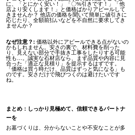
に、「とにかく安い！」「〇%引きです！」「他
店より安くします！」と価格ばかりアピールして
きませんか？ 他店の価格を聞いて簡単に値引きに
応じたり、全額前払いなどを不自然に要求してき
ませんか？
なぜ注意？:
価格以外にアピールできる点がないの
かもしれません。安さの裏で、材料費を削った
り、見えない部分で手抜き工事をしたりする可能
性も…。誠実な石材店なら、まず品質や内容に見
合った「適正な見積り」を提示するはずです。
「価格は買う時だけ、品質はずっと気になる」も
のです。安さだけで飛びつくのは避けたいです
ね。
まとめ：しっかり見極めて、信頼できるパートナ
ーを
お墓づくりは、分からないことや不安なことが多